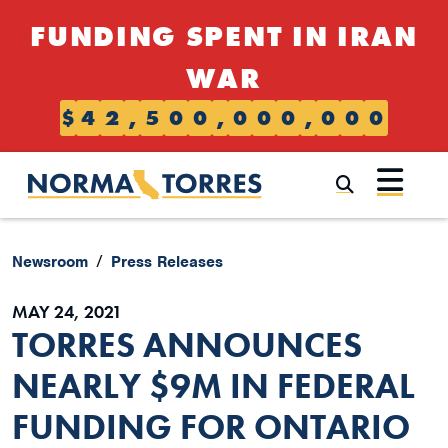
Skip to content
FUNDING SPENT IN IRAN
WAR
$
4
2
,
5
0
0
,
0
0
0
,
0
0
0
Submi
Newsroom
Press Releases
MAY 24, 2021
TORRES ANNOUNCES
NEARLY $9M IN FEDERAL
FUNDING FOR ONTARIO