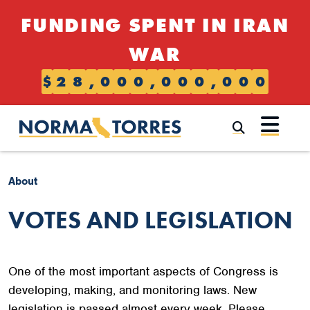
Skip to content
FUNDING SPENT IN IRAN
WAR
$
2
8
,
0
0
0
,
0
0
0
,
0
0
0
Submi
About
VOTES AND LEGISLATION
One of the most important aspects of Congress is
developing, making, and monitoring laws. New
legislation is passed almost every week. Please