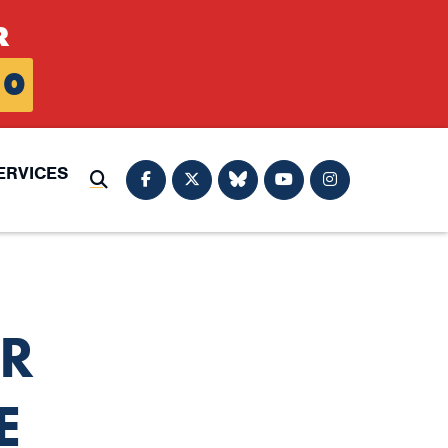
R
0
ERVICES
Submit Search
OR
E