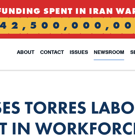
FUNDING SPENT IN IRAN WA
4
2
,
5
0
0
,
0
0
0
,
0
0
ABOUT
CONTACT
ISSUES
NEWSROOM
S
ES TORRES LAB
 IN WORKFORC