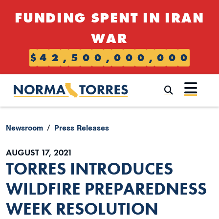
Skip to content
FUNDING SPENT IN IRAN
WAR
$
4
2
,
5
0
0
,
0
0
0
,
0
0
0
Submi
Newsroom
Press Releases
AUGUST 17, 2021
TORRES INTRODUCES
WILDFIRE PREPAREDNESS
WEEK RESOLUTION