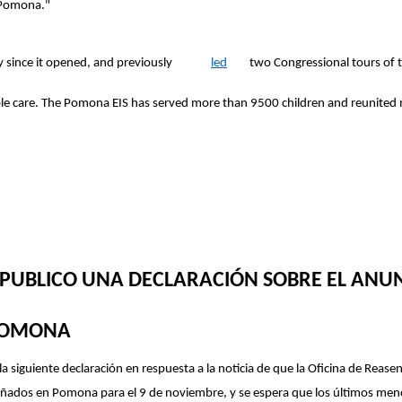
n Pomona."
y since it opened, and previously
led
two Congressional tours of th
ible care. The Pomona EIS has served more than 9500 children and reunited 
PUBLICO UNA DECLARACIÓN SOBRE EL ANUNC
 POMONA
siguiente declaración en respuesta a la noticia de que la Oficina de Rease
dos en Pomona para el 9 de noviembre, y se espera que los últimos menore