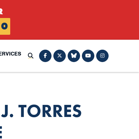
R
0
ERVICES
Submit Search
. TORRES
E