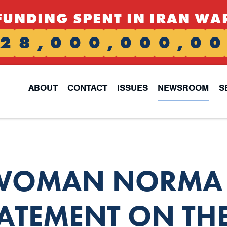
FUNDING SPENT IN IRAN WA
2
8
,
0
0
0
,
0
0
0
,
0
0
ABOUT
CONTACT
ISSUES
NEWSROOM
S
OMAN NORMA J
TATEMENT ON TH