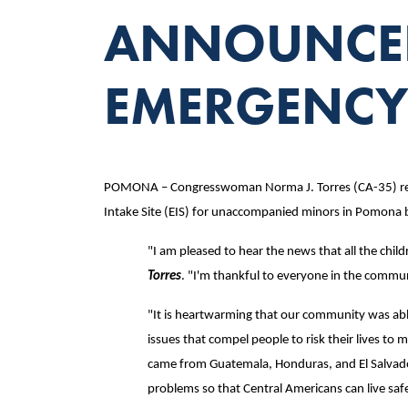
ANNOUNCED
EMERGENCY 
POMONA – Congresswoman Norma J. Torres (CA-35) releas
Intake Site (EIS) for unaccompanied minors in Pomona
"I am pleased to hear the news that all the chil
Torres
. "I'm thankful to everyone in the commu
"It is heartwarming that our community was abl
issues that compel people to risk their lives to m
came from Guatemala, Honduras, and El Salvador,
problems so that Central Americans can live saf