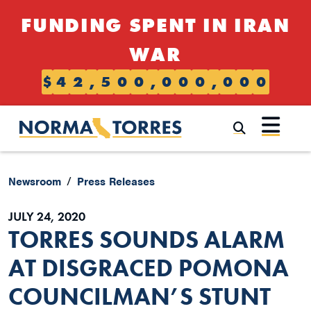
Skip to content
FUNDING SPENT IN IRAN
WAR
$
4
2
,
5
0
0
,
0
0
0
,
0
0
0
Submi
Newsroom
Press Releases
JULY 24, 2020
TORRES SOUNDS ALARM
AT DISGRACED POMONA
COUNCILMAN’S STUNT