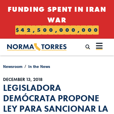
Skip to content
FUNDING SPENT IN IRAN
WAR
$
4
2
,
5
0
0
,
0
0
0
,
0
0
0
Submi
Newsroom
In the News
DECEMBER 13, 2018
LEGISLADORA
DEMÓCRATA PROPONE
LEY PARA SANCIONAR LA